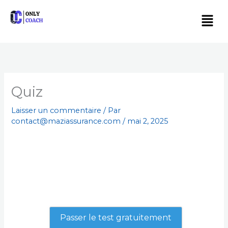
Aller
Men
au
contenu
Quiz
Laisser un commentaire
/ Par
contact@maziassurance.com
/
mai 2, 2025
Test : Quel Accompagnement en Coaching
Personnel est Fait pour Vous ?
Passer le test gratuitement