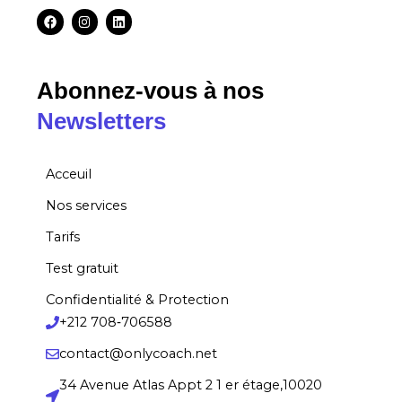
a
n
i
c
s
n
e
t
k
b
a
e
o
g
d
o
r
i
k
a
n
Abonnez-vous à nos
m
Newsletters
Acceuil
Nos services
Tarifs
Test gratuit
Confidentialité & Protection
+212 708‑706588
contact@onlycoach.net
34 Avenue Atlas Appt 2 1 er étage,10020