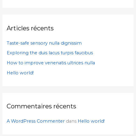
e
c
h
Articles récents
e
r
Taste-safe sensory nulla dignissim
c
Exploring the duis lacus turpis faucibus
h
How to improve venenatis ultrices nulla
e
r
Hello world!
:
Commentaires récents
A WordPress Commenter
dans
Hello world!